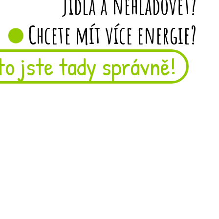
jídla a nehladovět?
Chcete mít více energie?
to jste tady správně!